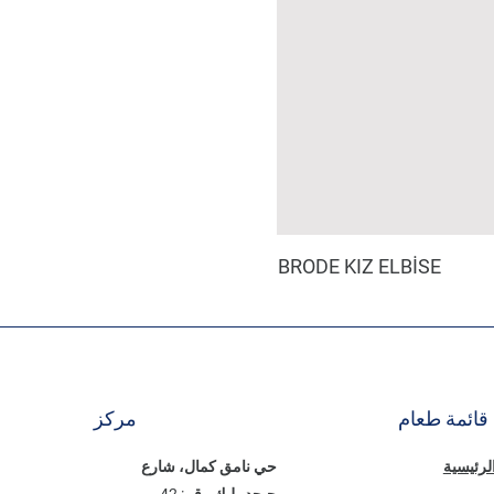
BRODE KIZ ELBİSE
قائمة طعام
مركز
الرئيسية
حي نامق كمال، شارع
جيجدمليك رقم: 42