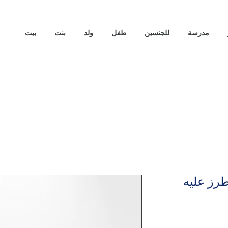
مدرسة
للجنسين
طفل
ولد
بنت
بيت
رز عليه