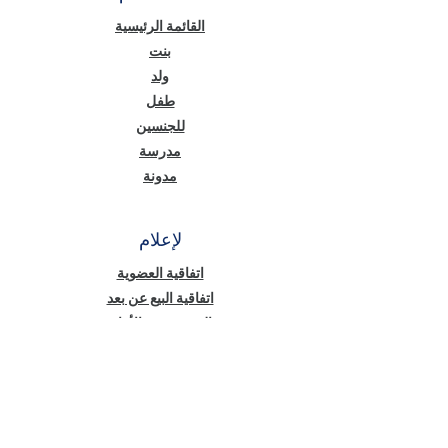
القائمة الرئيسية
بنت
ولد
طفل
للجنسين
مدرسة
مدونة
لإعلام
اتفاقية العضوية
اتفاقية البيع عن بعد
الخصوصية والأمان
نص معلومات قانون حماية البيانات الشخصية
(KVKK)
سياسة ملفات تعريف الارتباط