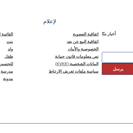
لإعلام
أخبار منّا
اتفاقية العضوية
القائمة 
اتفاقية البيع عن بعد
بنت
الخصوصية والأمان
ولد
نص معلومات قانون حماية
طفل
البيانات الشخصية (KVKK)
للجنسين
يرسل
سياسة ملفات تعريف الارتباط
مدرسة
مدونة