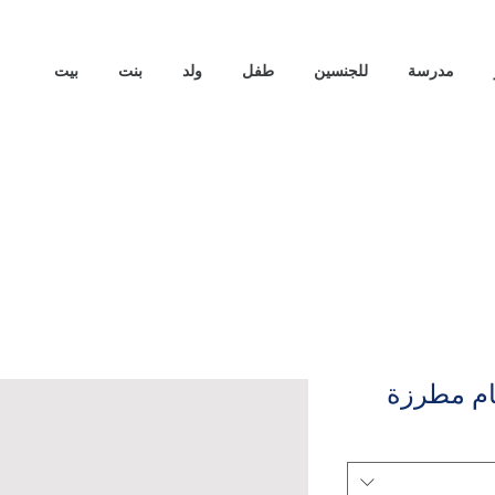
مدرسة
للجنسين
طفل
ولد
بنت
بيت
ام مطرزة