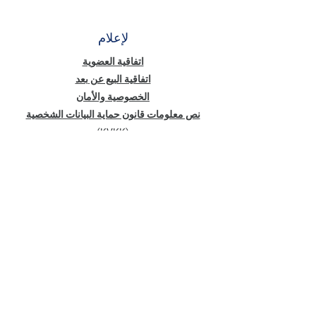
لإعلام
اتفاقية العضوية
اتفاقية البيع عن بعد
الخصوصية والأمان
نص معلومات قانون حماية البيانات الشخصية
(KVKK)
سياسة ملفات تعريف الارتباط
أخبار منّا
عنوان البريد الإلكتروني
*
اشترك في نشرتنا الإخبارية
يرسل