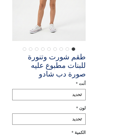
طقم شورت وتنورة
للبنات مطبوع عليه
صورة دب شادو
أنت
*
لون
*
الكمية
*