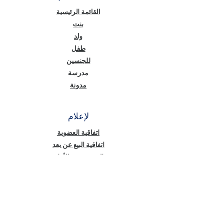
القائمة الرئيسية
بنت
ولد
طفل
للجنسين
مدرسة
مدونة
لإعلام
اتفاقية العضوية
اتفاقية البيع عن بعد
الخصوصية والأمان
نص معلومات قانون حماية البيانات الشخصية
(KVKK)
سياسة ملفات تعريف الارتباط