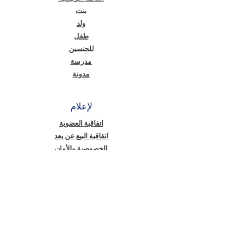
بنت
ولد
طفل
للجنسين
مدرسة
مدونة
لإعلام
اتفاقية العضوية
اتفاقية البيع عن بعد
الخصوصية والأمان
نص معلومات قانون حماية البيانات الشخصية
(KVKK)
سياسة ملفات تعريف الارتباط
أخبار منّا