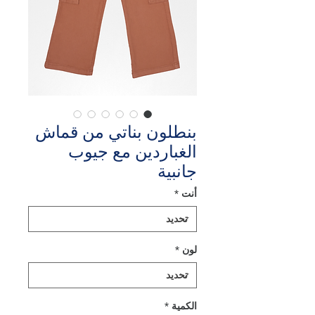
بنطلون بناتي من قماش
الغباردين مع جيوب
جانبية
أنت
*
لون
*
الكمية
*