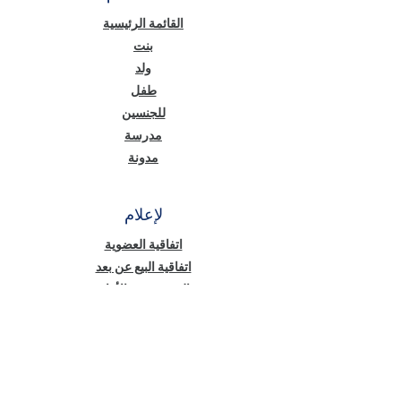
القائمة الرئيسية
بنت
ولد
طفل
للجنسين
مدرسة
مدونة
لإعلام
اتفاقية العضوية
اتفاقية البيع عن بعد
الخصوصية والأمان
نص معلومات قانون حماية البيانات الشخصية
(KVKK)
سياسة ملفات تعريف الارتباط