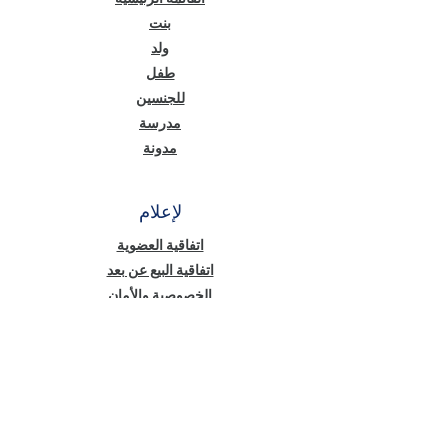
بنت
ولد
طفل
للجنسين
مدرسة
مدونة
لإعلام
اتفاقية العضوية
اتفاقية البيع عن بعد
الخصوصية والأمان
نص معلومات قانون حماية البيانات الشخصية
(KVKK)
سياسة ملفات تعريف الارتباط
أخبار منّا