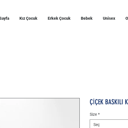
Sayfa
Kız Çocuk
Erkek Çocuk
Bebek
Unisex
O
ÇİÇEK BASKILI 
Size
*
Seç