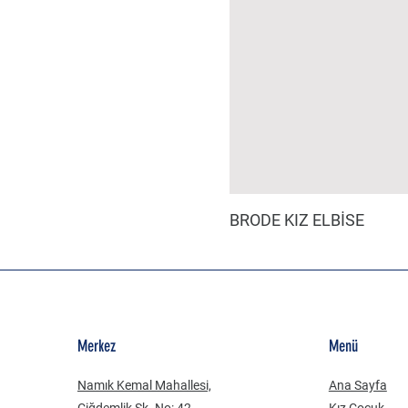
BRODE KIZ ELBİSE
Merkez
Menü
Namık Kemal Mahallesi,
Ana Sayfa
Çiğdemlik Sk. No: 42
Kız Çocuk