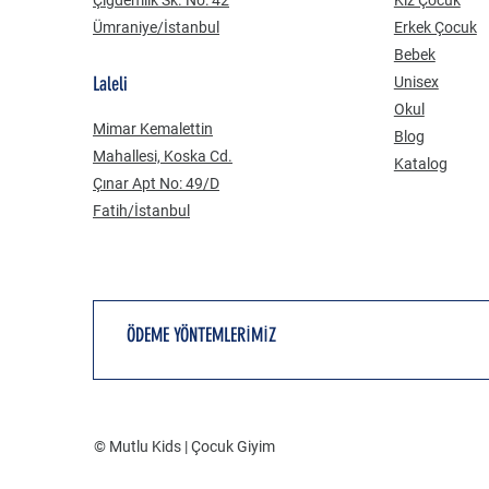
Ümraniye/İstanbul
Erkek Çocuk
Bebek
Laleli
Unisex
Okul
Mimar Kemalettin
Blog
Mahallesi, Koska Cd.
Katalog
Çınar Apt No: 49/D
Fatih/İstanbul
ÖDEME YÖNTEMLERİMİZ
© Mutlu Kids | Çocuk Giyim