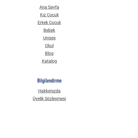
Ana Sayfa
Kız Çocuk
Erkek Çocuk
Bebek
Unisex
Okul
Blog
Katalog
Bilgilendirme
Hakkımızda
Üyelik Sözleşmesi
Mesafeli Satış Sözleşmesi
Gizlilik Güvenlik
KVKK Aydınlatma Metni
Çerez Politikası
Sık Sorulan Sorular