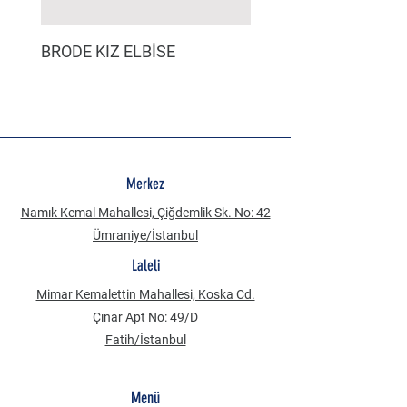
BRODE KIZ ELBİSE
MÜSLİN ERKEK ŞORT
Merkez
Namık Kemal Mahallesi, Çiğdemlik Sk. No: 42
Ümraniye/İstanbul
Laleli
Mimar Kemalettin Mahallesi, Koska Cd.
Çınar Apt No: 49/D
Fatih/İstanbul
Menü