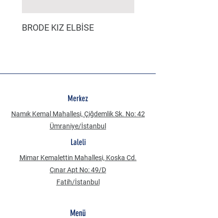
BRODE KIZ ELBİSE
MÜSLİN ERKEK ŞORT
Merkez
Namık Kemal Mahallesi, Çiğdemlik Sk. No: 42
Ümraniye/İstanbul
Laleli
Mimar Kemalettin Mahallesi, Koska Cd.
Çınar Apt No: 49/D
Fatih/İstanbul
Menü