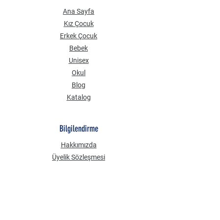
Ana Sayfa
Kız Çocuk
Erkek Çocuk
Bebek
Unisex
Okul
Blog
Katalog
Bilgilendirme
Hakkımızda
Üyelik Sözleşmesi
Mesafeli Satış Sözleşmesi
Gizlilik Güvenlik
KVKK Aydınlatma Metni
Çerez Politikası
Sık Sorulan Sorular