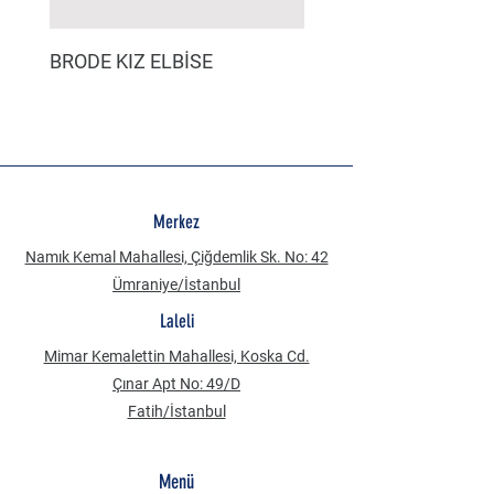
BRODE KIZ ELBİSE
MÜSLİN ERKEK ŞORT
Merkez
Namık Kemal Mahallesi, Çiğdemlik Sk. No: 42
Ümraniye/İstanbul
Laleli
Mimar Kemalettin Mahallesi, Koska Cd.
Çınar Apt No: 49/D
Fatih/İstanbul
Menü