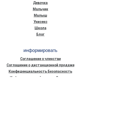
Девочка
Мальчик
Малыш
Унисекс
Школа
Блог
информировать
Соглашение о членстве
Соглашение о дистанционной продаже
Конфиденциальность Безопасность
Информационный текст о Законе о
защите персональных данных (КВКК)
Политика использования файлов cookie
НОВОСТИ ОТ НАС