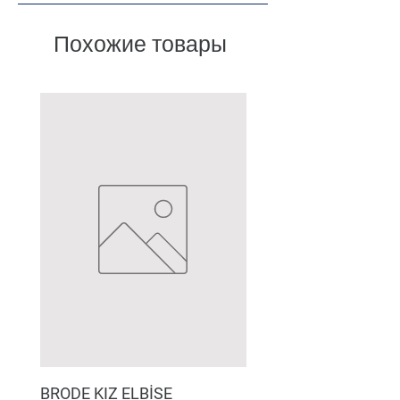
Похожие товары
BRODE KIZ ELBİSE
MÜSLİN ERKEK ŞORT