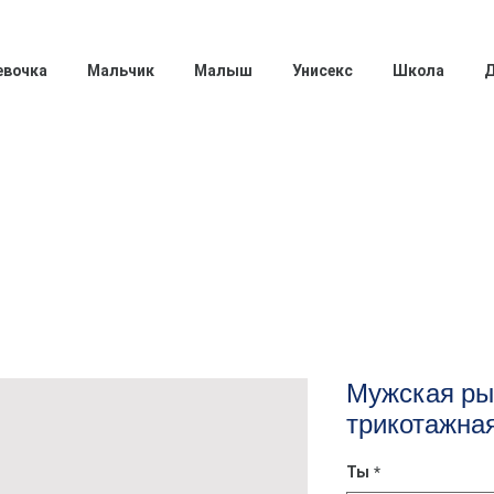
евочка
Мальчик
Малыш
Унисекс
Школа
Д
Мужская ры
трикотажна
Ты
*