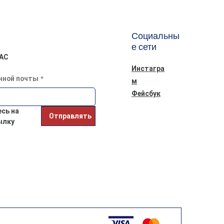
Социальны
е сети
АС
Инстагра
нной почты
*
м
Фейсбук
ь на 
Отправлять
ылку