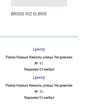
BRODE KIZ ELBİSE
MÜSLİN ERKEK ŞORT
Центр
Район Намык Кемаль, улица Чигдемлик
№: 42
Умрание/Стамбул
Центр
Район Намык Кемаль, улица Чигдемлик
№: 42
Умрание/Стамбул