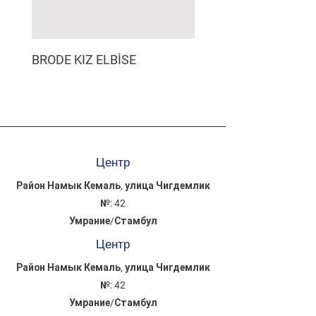
BRODE KIZ ELBİSE
MÜSLİN ERKEK ŞORT
Центр
Район Намык Кемаль, улица Чигдемлик
№: 42
Умрание/Стамбул
Центр
Район Намык Кемаль, улица Чигдемлик
№: 42
Умрание/Стамбул