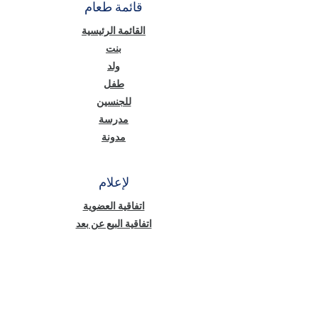
قائمة طعام
القائمة الرئيسية
بنت
ولد
طفل
للجنسين
مدرسة
مدونة
لإعلام
اتفاقية العضوية
اتفاقية البيع عن بعد
الخصوصية والأمان
نص معلومات قانون حماية البيانات الشخصية
(KVKK)
سياسة ملفات تعريف الارتباط