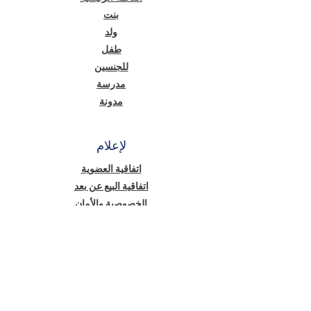
بنت
ولد
طفل
للجنسين
مدرسة
مدونة
لإعلام
اتفاقية العضوية
اتفاقية البيع عن بعد
الخصوصية والأمان
نص معلومات قانون حماية البيانات الشخصية
(KVKK)
سياسة ملفات تعريف الارتباط
أخبار منّا