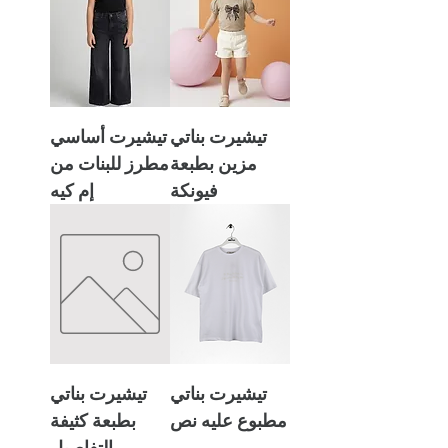
تيشيرت بناتي
تيشيرت أساسي
مزين بطبعة
مطرز للبنات من
فيونكة
إم كيه
تيشيرت بناتي
تيشيرت بناتي
مطبوع عليه نص
بطبعة كثيفة
التفاصيل