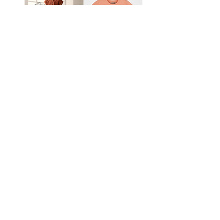
تيشيرت بناتي
تيشيرت بناتي
مطبوع عليه
بخصر مطاطي
رسومات
مغامرات
طقم تيشيرت
طقم شورت