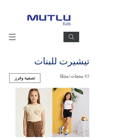
تيشيرت للبنات
43 منتجات/منتجًا
تصفية وفرز